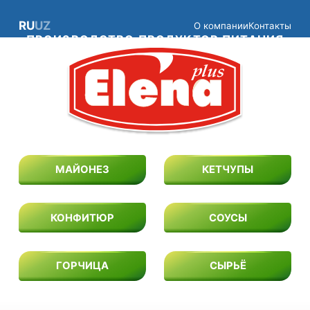
RU
UZ
О компании
Контакты
ПРОИЗВОДСТВО ПРОДУКТОВ ПИТАНИЯ
МАЙОНЕЗ
КЕТЧУПЫ
КОНФИТЮР
СОУСЫ
ГОРЧИЦА
СЫРЬЁ